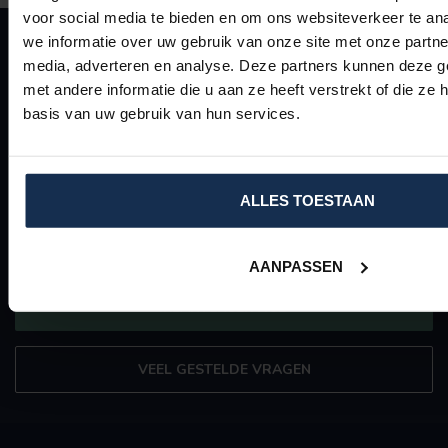
voor social media te bieden en om ons websiteverkeer te an
we informatie over uw gebruik van onze site met onze partne
ABONNEER OP ONZE NIEUWSBRIEF
media, adverteren en analyse. Deze partners kunnen deze 
Blijf op de hoogte van de nieuwste (product)ontwikkelingen en
met andere informatie die u aan ze heeft verstrekt of die z
beste deals
basis van uw gebruik van hun services.
ALLES TOESTAAN
MEER INFORMATIE
Heeft u vragen over onze producten? Neem dan contact met ons
op. Een team van specialisten staat u graag te woord.
AANPASSEN
KLANTENSERVICE
VEEL GESTELDE VRAGEN