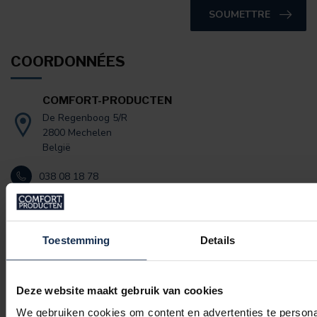
SOUMETTRE
COORDONNÉES
COMFORT-PRODUCTEN
De Regenboog 5/R
2800 Mechelen
België
038 08 18 78
info@comfort-producten.be
Numéro de chambre de commerce
: 68408595
Toestemming
Details
Numéro de taxe:
NL857427611B01
Deze website maakt gebruik van cookies
We gebruiken cookies om content en advertenties te persona