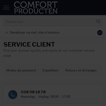
MENU
Bereikbaar via mail, chat of telefoon
30 d
9.1
SERVICE CLIENT
Find your answer quickly and easily on our customer service
page.
Modes de paiement
Expédition
Retours et échanges
A
038 08 18 78
Maandag - Vrijdag: 09.00 - 17.00