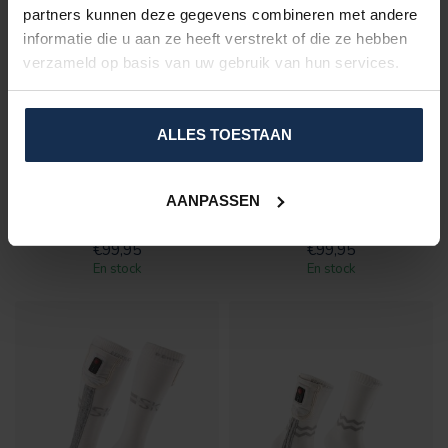
partners kunnen deze gegevens combineren met andere
informatie die u aan ze heeft verstrekt of die ze hebben
verzameld op basis van uw gebruik van hun services.
ALLES TOESTAAN
BERTSCHAT®
BERTSCHAT®
EXTRA SET KOUSEN -
EXTRA SET KOUSEN -
ELITE | LONG EDITION
ELITE | HIKING EDITION
AANPASSEN
€99,95
€99,95
En stock
En stock