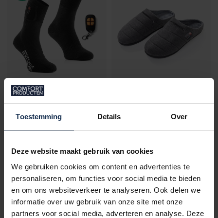
BERTSCHAT®
BERTSCHAT®
CHAUSSETTES
CHAUSSONS
CHAUFFANTES "HIKING
CHAUFFANTS - ÉDITION
Toestemming
Details
Over
EDITION PRO" | USB
LIMITÉE | USB
€129,95
€139,95
€149,95
Deze website maakt gebruik van cookies
En stock
En stock
We gebruiken cookies om content en advertenties te
personaliseren, om functies voor social media te bieden
en om ons websiteverkeer te analyseren. Ook delen we
informatie over uw gebruik van onze site met onze
partners voor social media, adverteren en analyse. Deze