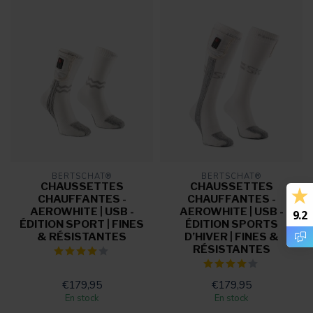
BERTSCHAT®
BERTSCHAT®
CHAUSSETTES
CHAUSSETTES
CHAUFFANTES -
CHAUFFANTES -
AEROWHITE | USB -
AEROWHITE | USB -
9.2
ÉDITION SPORT | FINES
ÉDITION SPORTS
& RÉSISTANTES
D’HIVER | FINES &
RÉSISTANTES
€179,95
€179,95
En stock
En stock