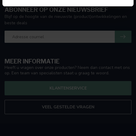
ABONNEER OP ONZE NIEUWSBRIEF
Blijf op de hoogte van de nieuwste (product)ontwikkelingen en
beste deals
MEER INFORMATIE
Heeft u vragen over onze producten? Neem dan contact met ons
op. Een team van specialisten staat u graag te woord.
KLANTENSERVICE
VEEL GESTELDE VRAGEN