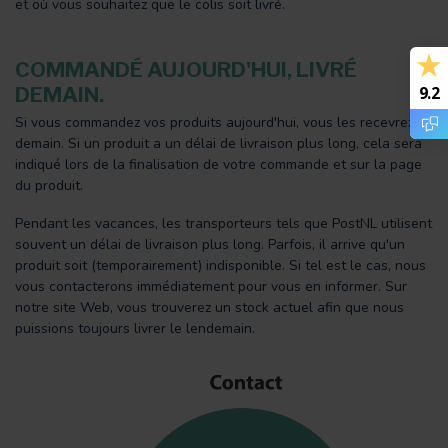
et où vous souhaitez que le colis soit livré.
COMMANDÉ AUJOURD'HUI, LIVRÉ
9.2
DEMAIN.
Si vous commandez vos produits aujourd'hui, vous les recevrez
demain. Si un produit a un délai de livraison plus long, cela sera
indiqué lors de la finalisation de votre commande et sur la page
du produit.
Pendant les vacances, les transporteurs tels que PostNL utilisent
souvent un délai de livraison plus long. Parfois, il arrive qu'un
produit soit (temporairement) indisponible. Si tel est le cas, nous
vous contacterons immédiatement pour vous en informer. Sur
notre site Web, vous trouverez un stock actuel afin que nous
puissions toujours livrer le lendemain.