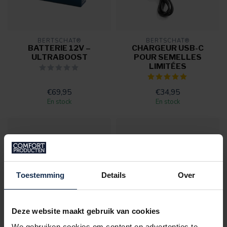
BERTSCHAT®
BERTSCHAT®
BATTERIE 12V –
CHARGEUR USB-C
ULTRABOOST
POUR SEMELLES
LIMITÉES
€69,95
€34,95
En stock
En stock
Toestemming
Details
Over
Deze website maakt gebruik van cookies
We gebruiken cookies om content en advertenties te