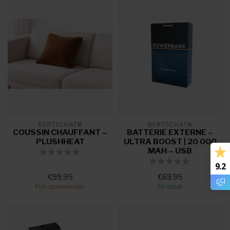
BERTSCHAT®
BERTSCHAT®
COUSSIN CHAUFFANT –
BATTERIE EXTERNE –
PLUSHHEAT
ULTRA BOOST | 20 000
MAH – USB
9.2
€99,95
€69,95
Pré-commander
En stock