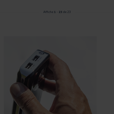
Affiche
1
-
23
de 23