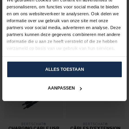
personaliseren, om functies voor social media te bieden
BERTSCHAT®
BERTSCHAT®
en om ons websiteverkeer te analyseren. Ook delen we
COUVRE-SELLE
POWERBANK - ULTRA |
informatie over uw gebruik van onze site met onze
CHAUFFANT | USB
10.000 MAH - USB
partners voor social media, adverteren en analyse. Deze
partners kunnen deze gegevens combineren met andere
€99,95
€59,95
En stock
En stock
informatie die u aan ze heeft verstrekt of die ze hebben
verzameld op basis van uw gebruik van hun services.
ALLES TOESTAAN
AANPASSEN
BERTSCHAT®
BERTSCHAT®
CHARGING CABLE USB
CÂBLES D’EXTENSION