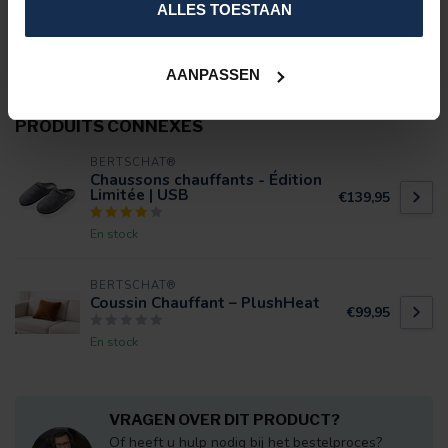
SPÉCIFICATIONS
ALLES TOESTAAN
ÉVALUATIONS
AANPASSEN
PRODUITS CONNEXES
BERTSCHAT®
Chaussons chauffants - Édition
Limitée | USB
€139,95
En stock
BERTSCHAT®
Coussin Chauffant – PlushHeat
€99,95
En stock
VRAGEN OVER DIT PRODUCT?
Of heeft u hulp nodig bij het bestelproces?