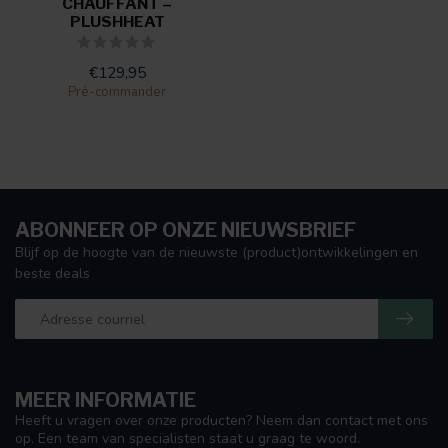
CHAUFFANT –
PLUSHHEAT
€129,95
Pré-commander
ABONNEER OP ONZE NIEUWSBRIEF
Blijf op de hoogte van de nieuwste (product)ontwikkelingen en
beste deals
MEER INFORMATIE
Heeft u vragen over onze producten? Neem dan contact met ons
op. Een team van specialisten staat u graag te woord.