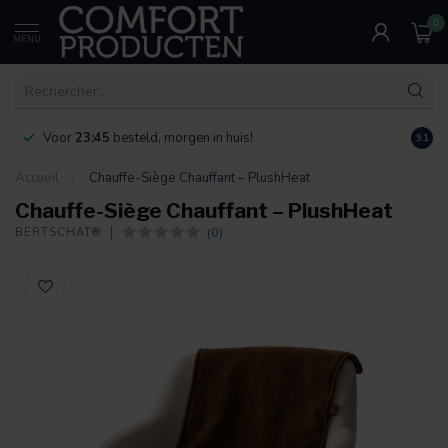
0
MENU
Voor
23:45
besteld, morgen in huis!
Bereik
9.1
Accueil
/
Chauffe-Siège Chauffant – PlushHeat
Chauffe-Siège Chauffant – PlushHeat
(0)
BERTSCHAT®