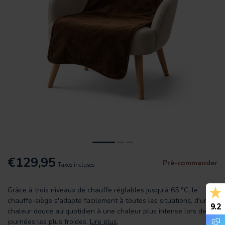
€129,95
Pré-commander
Taxes incluses
Grâce à trois niveaux de chauffe réglables jusqu'à 65 °C, le
chauffe-siège s'adapte facilement à toutes les situations, d'une
9.2
chaleur douce au quotidien à une chaleur plus intense lors des
journées les plus froides.
Lire plus
.