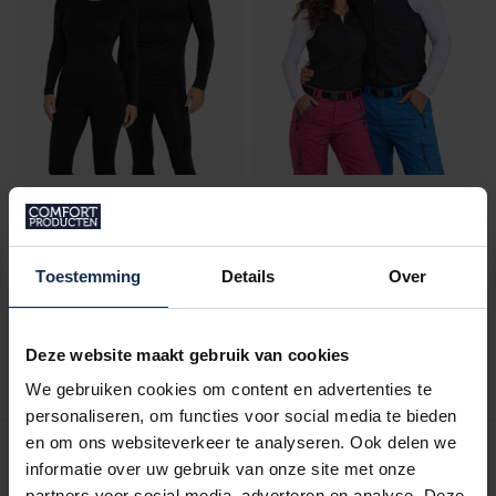
BERTSCHAT®
BERTSCHAT®
ENSEMBLE
GILET CHAUFFANT PRO
CHAUFFANT T-SHIRT &
| Y COMPRIS LA
PANTALON - DUAL
BANQUE
HEATING | USB
D'ALIMENTATION - USB
Toestemming
Details
Over
€299,95
€129,95
En stock
En stock
Deze website maakt gebruik van cookies
We gebruiken cookies om content en advertenties te
personaliseren, om functies voor social media te bieden
Affiche
1
-
8
de 8
en om ons websiteverkeer te analyseren. Ook delen we
informatie over uw gebruik van onze site met onze
partners voor social media, adverteren en analyse. Deze