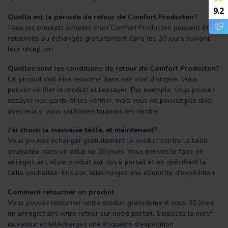
9.2
Quelle est la période de retour de Comfort Producten?
Tous les produits achetés chez Comfort Producten peuvent être
retournés ou échangés gratuitement dans les 30 jours suivant
leur réception.
Quelles sont les conditions de retour de Comfort Producten?
Un produit doit être retourné dans son état d'origine. Vous
pouvez vérifier le produit et l'essayer. Par exemple, vous pouvez
essayer nos gants et les vérifier, mais vous ne pouvez pas skier
avec eux si vous souhaitez toujours les rendre.
J'ai choisi la mauvaise taille, et maintenant?
Vous pouvez échanger gratuitement le produit contre la taille
souhaitée dans un délai de 30 jours. Vous pouvez le faire en
enregistrant votre produit sur notre portail et en spécifiant la
taille souhaitée. Ensuite, téléchargez une étiquette d'expédition.
Comment retourner un produit
Vous pouvez retourner votre produit gratuitement sous 30 jours
en enregistrant votre retour sur notre portail. Saisissez le motif
du retour et téléchargez une étiquette d'expédition.