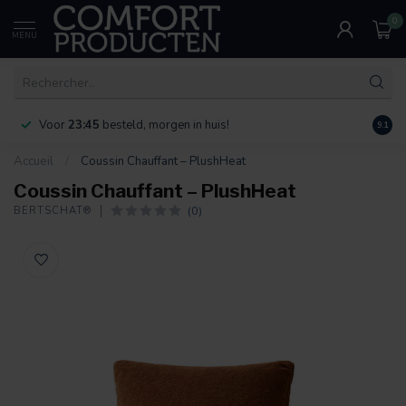
0
MENU
Voor
23:45
besteld, morgen in huis!
Bereik
9.1
Accueil
/
Coussin Chauffant – PlushHeat
Coussin Chauffant – PlushHeat
(0)
BERTSCHAT®