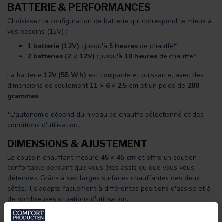
BATTERIE & PERFORMANCES
Choisissez la configuration de batterie qui correspond le mieux à
vos besoins (12V) :
1 batterie (12V) :
jusqu'à
5 heures
de chauffe*
2 batteries (2 × 12V) :
jusqu'à
10 heures
de chauffe*
La batterie
12V (55 Wh)
est compacte et puissante, avec des
dimensions de seulement
11 × 6 × 2,5 cm
et un poids de
280
grammes
.
*L'autonomie dépend du niveau de chauffe sélectionné et des
conditions d'utilisation.
DIMENSIONS & AJUSTEMENT
Le coussin chauffant mesure
45 × 45 cm
et offre un soutien
confortable pendant que vous êtes assis ou que vous vous
détendez. Grâce à ses larges surfaces chauffantes des deux
côtés, il s'adapte facilement à différentes positions d'assise et à
de nombreuses situations d'utilisation.
MATÉRIAUX & ENTRETIEN