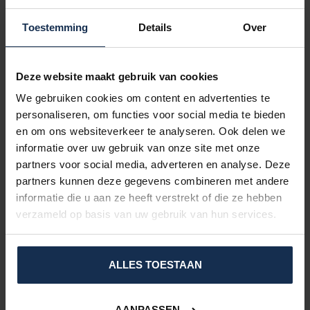
Le coussin est confectionné dans un
tissu teddy
doux, offrant
Toestemming
Details
Over
une sensation de chaleur, de confort et une finition haut de
gamme. Ce tissu allie un excellent confort à une apparence
élégante et est
lavable en machine à 30 °C
. Pour préserver sa
qualité et prolonger sa durée de vie, nous recommandons de le
Deze website maakt gebruik van cookies
laisser sécher naturellement à l'air libre après le lavage.
We gebruiken cookies om content en advertenties te
ENTRETIEN DE LA BATTERIE
personaliseren, om functies voor social media te bieden
en om ons websiteverkeer te analyseren. Ook delen we
Afin de préserver les performances et la durée de vie de la
batterie, nous recommandons de l'utiliser au moins une fois tous
informatie over uw gebruik van onze site met onze
les deux mois. Rechargez-la complètement, puis déchargez-la
partners voor social media, adverteren en analyse. Deze
jusqu'à environ
50 à 75 %
avant de la stocker pendant une
partners kunnen deze gegevens combineren met andere
période prolongée.
informatie die u aan ze heeft verstrekt of die ze hebben
SPÉCIFICATIONS
verzameld op basis van uw gebruik van hun services.
ÉVALUATIONS
ALLES TOESTAAN
PRODUITS CONNEXES
AANPASSEN