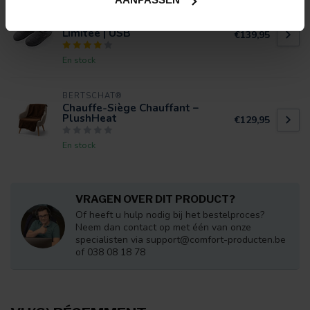
BERTSCHAT®
Chaussons chauffants - Édition
Limitée | USB
€139,95
En stock
BERTSCHAT®
Chauffe-Siège Chauffant –
PlushHeat
€129,95
En stock
VRAGEN OVER DIT PRODUCT?
Of heeft u hulp nodig bij het bestelproces?
Neem dan contact op met één van onze
specialisten via
support@comfort-producten.be
of 038 08 18 78