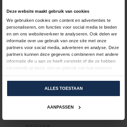
Rechargeable par USB
Confort amélioré
Deze website maakt gebruik van cookies
Compatible avec tous les types de selles
We gebruiken cookies om content en advertenties te
Jusqu’à 7-8 heures sur charge unique
personaliseren, om functies voor social media te bieden
*
Basé sur la batterie 3.000 mAh au niveau minimum.
en om ons websiteverkeer te analyseren. Ook delen we
informatie over uw gebruik van onze site met onze
SPÉCIFICATIONS
partners voor social media, adverteren en analyse. Deze
partners kunnen deze gegevens combineren met andere
ÉVALUATIONS
informatie die u aan ze heeft verstrekt of die ze hebben
verzameld op basis van uw gebruik van hun services.
PRODUITS CONNEXES
BERTSCHAT®
ALLES TOESTAAN
Sweat Chauffant A Capuche
Zippé BERTSCHAT® PRO | USB
€169,95
- Femme Noir
AANPASSEN
En stock
BERTSCHAT®