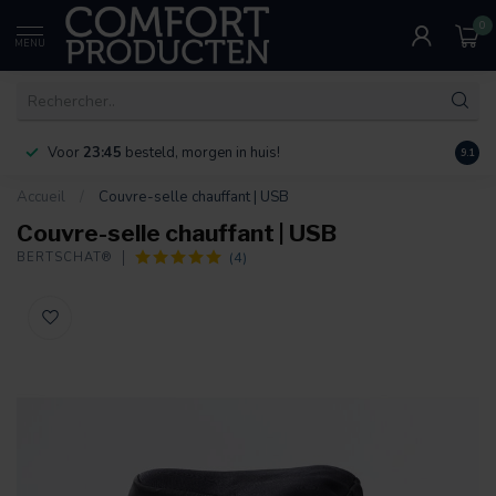
0
MENU
Voor
23:45
besteld, morgen in huis!
Bereik
9.1
Accueil
/
Couvre-selle chauffant | USB
Couvre-selle chauffant | USB
(4)
BERTSCHAT®