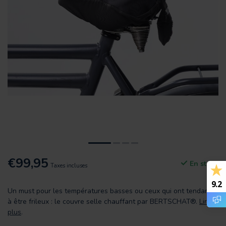
€99,95
En stock
Taxes incluses
9.2
Un must pour les températures basses ou ceux qui ont tendance
à être frileux : le couvre selle chauffant par BERTSCHAT®.
Lire
plus
.