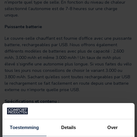
n’importe quel type de selle. En fonction du niveau de chaleur
sélectionné l’autonomie est de 7-8 heures sur une charge
unique.
Puissante batterie
Le couvre-selle chauffant est fournie d’office avec une puissante
batterie, rechargeables par USB. Nous offrons également
différents modèles de batteries avec plus de capacité : 2,600
mAh, 3,000 mAh et même 3.000 mAh ! Un taux de mAh plus
élevé s’signifie une autonomie plus longue. Si vous faites du vélo
tous les jours nous conseillons de choisir le variant 3.000 ou
3.800 mAh. Sachant qu’elles sont toutes rechargeables par USB
le rechargement se fait facilement en route depuis une batterie
externe ou n’importe quelle prise USB.
Spécifications et contenu :
Inclus :
batterie rechargeable 7,4 V (capacité de 2.600,
3.000 or 3.800 mAh) et système de rechargement par USB.
Grande surface chauffante qui parcourt la totalité du
Toestemming
Details
Over
couvre-selle
Résistant à l’humidité