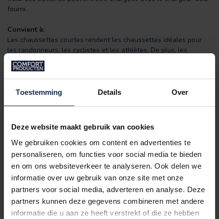
fourni.
Convient à:
Les chaussettes courtes rendent les chaussettes idéales pour
les randonneurs, les cyclistes et les athlètes. De plus, les
chaussettes conviennent également aux personnes qui souffrent
rapidement de pieds froids comme les orteils d'hiver ou le
syndrome de Raynaud.
Toestemming
Details
Over
Caractéristiques:
Comprenant : 2 piles 2 600 ou 3 000 mAh 7,4 V, chargeur
USB et télécommande
Deze website maakt gebruik van cookies
Matière : 80 % coton, 12 % nylon et 8 % élasthanne
Les zones supérieure, inférieure et des orteils sont
We gebruiken cookies om content en advertenties te
chauffées
personaliseren, om functies voor social media te bieden
USB rechargeable
en om ons websiteverkeer te analyseren. Ook delen we
Chauffable jusqu'à 68° degrés
informatie over uw gebruik van onze site met onze
télécommande
partners voor social media, adverteren en analyse. Deze
Modèle unisexe
partners kunnen deze gegevens combineren met andere
Chauffage jusqu'à 10 heures sur une seule charge
informatie die u aan ze heeft verstrekt of die ze hebben