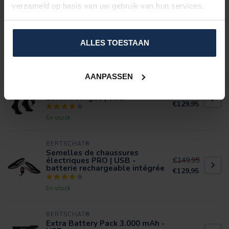
SPÉCIFICATIONS
verzameld op basis van uw gebruik van hun services.
ÉVALUATIONS
ALLES TOESTAAN
PRODUITS CONNEXES
AANPASSEN
BERTSCHAT®
Chaussettes chauffantes PRO -
€149,95
Édition longue | USB
€129,95
En stock
BERTSCHAT®
Semelles de chaussures
électriques PRO | USB -
€149,95
batterie rechargeable intégrée
€129,95
En stock
BERTSCHAT®
Extra Battery Pack 3.000 mAh -