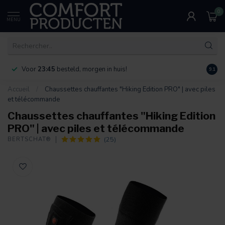
0
MENU
Voor
23:45
besteld, morgen in huis!
Bereik
9.1
Accueil
/
Chaussettes chauffantes "Hiking Edition PRO" | avec piles
et télécommande
Chaussettes chauffantes "Hiking Edition
PRO" | avec piles et télécommande
(25)
BERTSCHAT®