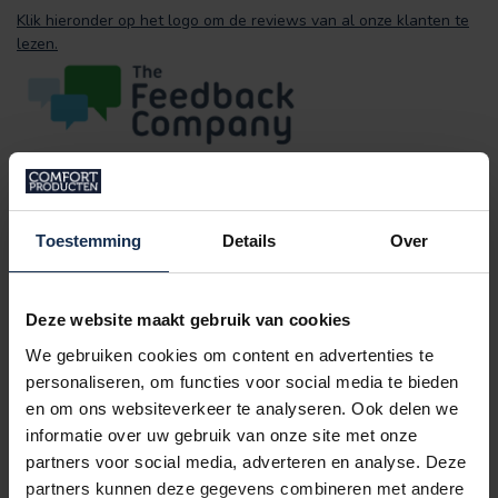
Klik hieronder op het logo om de reviews van al onze klanten te
lezen.
Toestemming
Details
Over
SPECIFICATIES
Deze website maakt gebruik van cookies
We gebruiken cookies om content en advertenties te
REVIEWS
personaliseren, om functies voor social media te bieden
en om ons websiteverkeer te analyseren. Ook delen we
informatie over uw gebruik van onze site met onze
GERELATEERDE PRODUCTEN
partners voor social media, adverteren en analyse. Deze
BERTSCHAT®
partners kunnen deze gegevens combineren met andere