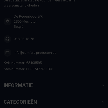
De specialist in kleding voor de meest extreme
weersomstandigheden
De Regenboog 5/R
2800 Mechelen
België
038 08 18 78
info@comfort-producten.be
KVK nummer:
68408595
btw-nummer:
NL857427611B01
INFORMATIE
CATEGORIEËN