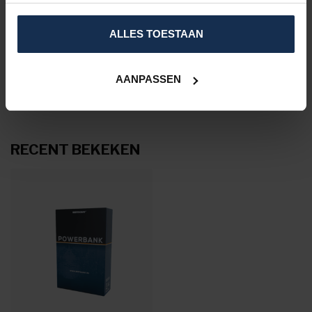
ALLES TOESTAAN
VRAGEN OVER DIT PRODUCT?
Of heeft u hulp nodig bij het bestelproces?
Neem dan contact op met één van onze
specialisten via
support@comfort-producten.be
AANPASSEN
of 038 08 18 78
RECENT BEKEKEN