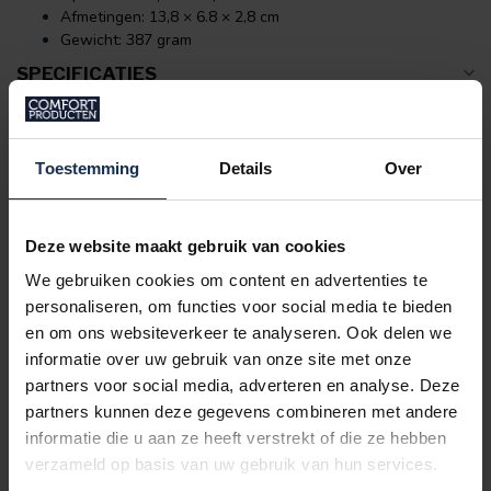
Afmetingen: 13,8 × 6.8 × 2,8 cm
Gewicht: 387 gram
SPECIFICATIES
REVIEWS
Toestemming
Details
Over
GERELATEERDE PRODUCTEN
Deze website maakt gebruik van cookies
BERTSCHAT®
Verwarmde Hoodie - Dames |
Dual Heating - Bordeauxrood
We gebruiken cookies om content en advertenties te
€169,95
personaliseren, om functies voor social media te bieden
Op voorraad
en om ons websiteverkeer te analyseren. Ook delen we
informatie over uw gebruik van onze site met onze
BERTSCHAT®
partners voor social media, adverteren en analyse. Deze
Verwarmde Hoodie - Heren |
partners kunnen deze gegevens combineren met andere
Dual Heating - Marineblauw
€169,95
informatie die u aan ze heeft verstrekt of die ze hebben
Op voorraad
verzameld op basis van uw gebruik van hun services.