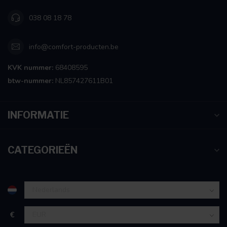
038 08 18 78
info@comfort-producten.be
KVK nummer:
68408595
btw-nummer:
NL857427611B01
INFORMATIE
CATEGORIEËN
€