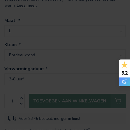
warm.
Lees meer
.
Maat:
*
Kleur:
*
Verwarmingsduur:
*
9.2
TOEVOEGEN AAN WINKELWAGEN
Voor 23:45 besteld, morgen in huis!