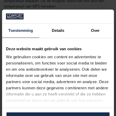
temperatuur bepalen. Op de hoogste stand kan het vest een
temperatuur van 68℃ bereiken.
Toestemming
Details
Over
Deze website maakt gebruik van cookies
We gebruiken cookies om content en advertenties te
personaliseren, om functies voor social media te bieden
Eigenschappen:
en om ons websiteverkeer te analyseren. Ook delen we
Dubbel gevoerd
informatie over uw gebruik van onze site met onze
Vijf
verwarmingszones
(Carbon Fiber)
partners voor social media, adverteren en analyse. Deze
Tot
8
uur
verwarming op een enkele lading.
partners kunnen deze gegevens combineren met andere
Wasbaar
informatie die u aan ze heeft verstrekt of die ze hebben
Verstelbaar in
drie warmtestanden
Voltage: 5V USB 2A output
verzameld op basis van uw gebruik van hun services.
Inclusief:
1 x 10.000 of 20.000 mAh powerbank en
laadkabel