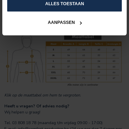
Mannen-model
ALLES TOESTAAN
Maattabel:
De truien hebben een normale fitting, dus u kunt de maat
AANPASSEN
bestellen die u altijd heeft.
Klik op de maattabel om hem te vergroten.
Heeft u vragen? Of advies nodig?
Wij helpen u graag!
Tel. 03 808 18 78 (maandag t/m vrijdag 09:00 - 17:00)
E-mail:
info@comfort-producten.be
(24 uur per dag 7 dagen per