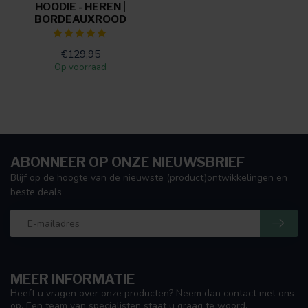
HOODIE - HEREN |
BORDEAUXROOD
€129,95
Op voorraad
ABONNEER OP ONZE NIEUWSBRIEF
Blijf op de hoogte van de nieuwste (product)ontwikkelingen en
beste deals
MEER INFORMATIE
Heeft u vragen over onze producten? Neem dan contact met ons
op. Een team van specialisten staat u graag te woord.