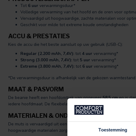
Tot
6 uur
verwarmingsduur*
Volledige verwarming van het hoofd en de oren voor optim
Vervaardigd uit hoogwaardige, zachte materialen voor opt
Geschikt voor milde tot extreme koude omstandigheden
ACCU & PRESTATIES
Kies de accu die het beste aansluit op uw gebruik (USB-C):
Regular (2.200 mAh, 7,4V):
tot
4 uur
verwarming*
Strong (3.000 mAh, 7,4V):
tot
5 uur
verwarming*
Extreme (3.800 mAh, 7,4V):
tot
6 uur
verwarming*
*De verwarmingsduur is afhankelijk van de gekozen warmtestan
MAAT & PASVORM
De beanie heeft een hoofdomtrek van ongeveer
58,5 cm
en is dan
iedere hoofdmaat. De flexibele pasvorm zorgt ervoor dat de muts d
MATERIALEN & ONDERHOUD
De muts is vervaardigd uit een comfortabele mix van
50% viscose
Toestemming
hoogwaardige materialen zorgen voor een zachte, warme en comf