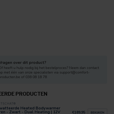
Vragen over dit product?
Of heeft u hulp nodig bij het bestelproces? Neem dan contact
op met één van onze specialisten via
support@comfort-
producten.be
of 038 08 18 78
EERDE PRODUCTEN
RTSCHAT®
watteerde Heated Bodywarmer
en - Zwart - Dual Heating | 12V
€189,95
BEKIJKEN