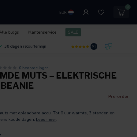
0
EUR
Alle blogs
Klantenservice
SALE
30 dagen
retourtermijn
9.1
0 beoordelingen
DE MUTS – ELEKTRISCHE
BEANIE
Pre-order
uts met oplaadbare accu. Tot 6 uur warmte, 3 standen en
jdens koude dagen.
Lees meer
.
*