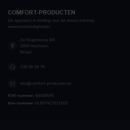
COMFORT-PRODUCTEN
De specialist in kleding voor de meest extreme
weersomstandigheden
De Regenboog 5/R
2800 Mechelen
België
038 08 18 78
info@comfort-producten.be
KVK nummer:
68408595
btw-nummer:
NL857427611B01