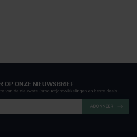
 OP ONZE NIEUWSBRIEF
ogte van de nieuwste (product)ontwikkelingen en beste deals
ABONNEER