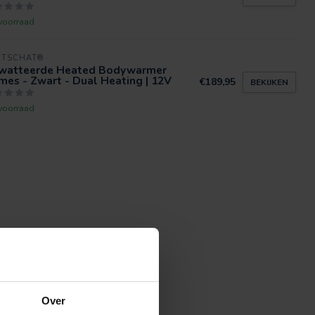
voorraad
RTSCHAT®
watteerde Heated Bodywarmer
es - Zwart - Dual Heating | 12V
€189,95
BEKIJKEN
voorraad
Over