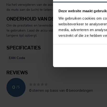
Na het verwijderen van de accu is de muts machinewasbaar op
3
de muts aan de lucht te laten drogen.
Deze website maakt gebruik
ONDERHOUD VAN DE ACCU
We gebruiken cookies om cont
websiteverkeer te analyseren
Om de prestaties en levensduur van de accu te behouden, advis
media, adverteren en analys
te gebruiken. Laad de accu volledig op en ontlaad deze vervolge
langere tijd opbergt.
verstrekt of die ze hebben v
SPECIFICATIES
EAN Code
872092411435
REVIEWS
0
/
5
0
sterren op basis van
0
beoordelingen