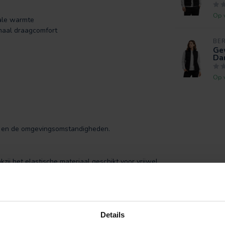
Op 
ale warmte
imaal draagcomfort
BE
Ge
Dam
Op 
d en de omgevingsomstandigheden.
kzij het elastische materiaal geschikt voor vrijwel
e hele dag comfortabel blijft zitten.
, 22% nylon en 28% polyester
. Deze
Details
ortabele pasvorm.