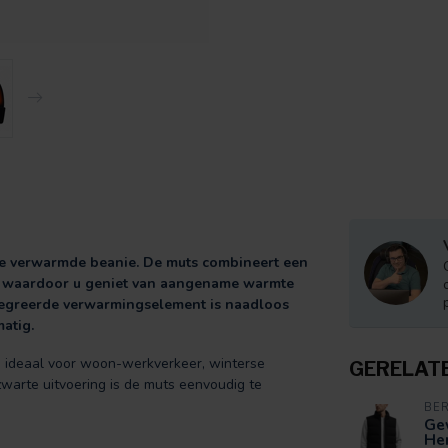
lle verwarmde beanie. De muts combineert een
, waardoor u geniet van aangename warmte
ïntegreerde verwarmingselement is naadloos
atig.
is ideaal voor woon-werkverkeer, winterse
GERELAT
 zwarte uitvoering is de muts eenvoudig te
BE
Ge
Her