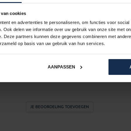
0°C
. Voor een optimale levensduur adviseren wij
 van cookies
ent en advertenties te personaliseren, om functies voor social
. Ook delen we informatie over uw gebruik van onze site met on
eren wij de accu minimaal eens per twee maanden
e. Deze partners kunnen deze gegevens combineren met andere i
ns tot ongeveer
50–75%
voordat u deze voor
erzameld op basis van uw gebruik van hun services.
AANPASSEN
6
JE BEOORDELING TOEVOEGEN