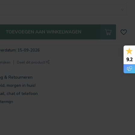
TOEVOEGEN AAN WINKELWAGEN
verdatum: 15-09-2026
9.2
lijken
Deel dit product
ng & Retourneren
ld, morgen in huis!
ail, chat of telefoon
termijn