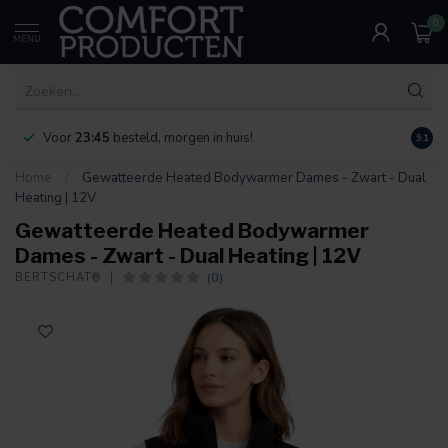
0
MENU
Voor
23:45
besteld, morgen in huis!
Bereik
9.1
Home
/
Gewatteerde Heated Bodywarmer Dames - Zwart - Dual
Heating | 12V
Gewatteerde Heated Bodywarmer
Dames - Zwart - Dual Heating | 12V
(0)
BERTSCHAT®