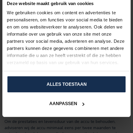
Deze website maakt gebruik van cookies
We gebruiken cookies om content en advertenties te
personaliseren, om functies voor social media te bieden
en om ons websiteverkeer te analyseren. Ook delen we
informatie over uw gebruik van onze site met onze
MATERIALEN & ONDERHOUD
partners voor social media, adverteren en analyse. Deze
De bodywarmer is vervaardigd uit
100% polyester
en biedt een
partners kunnen deze gegevens combineren met andere
comfortabele, duurzame pasvorm. Was het product op een
informatie die u aan ze heeft verstrekt of die ze hebben
fijnwasprogramma van 30°C
met een laag centrifugetoerental
verzameld op basis van uw gebruik van hun services.
(maximaal
800 toeren per minuut
).
Voor een optimale bescherming adviseren wij gebruik te maken
van de
BERTSCHAT® waszak
. Verwijder altijd de accu vóór het
ALLES TOESTAAN
wassen. Laat de bodywarmer na het wassen aan de lucht
drogen en vermijd directe warmtebronnen zoals een droger of
radiator.
AANPASSEN
ONDERHOUD VAN DE ACCU
Om de prestaties en levensduur van de accu te behouden,
adviseren wij de accu minimaal eens per twee maanden te