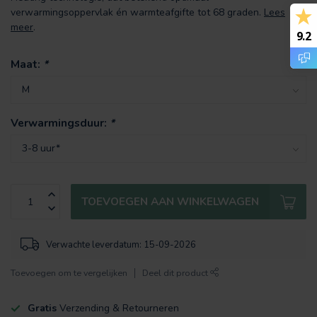
verwarmingsoppervlak én warmteafgifte tot 68 graden.
Lees
meer
.
9.2
Maat:
*
Verwarmingsduur:
*
TOEVOEGEN AAN WINKELWAGEN
Verwachte leverdatum: 15-09-2026
Toevoegen om te vergelijken
Deel dit product
Gratis
Verzending & Retourneren