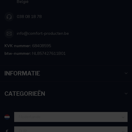
België
038 08 18 78
info@comfort-producten.be
KVK nummer:
68408595
btw-nummer:
NL857427611B01
INFORMATIE
CATEGORIEËN
€