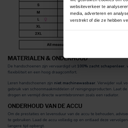
websiteverkeer te analyseren
media, adverteren en analys
verstrekt of die ze hebben v
MATERIALEN & ONDERHOUD
De handschoenen zijn vervaardigd uit
100% zacht schapenleer
,
flexibiliteit en een hoog draagcomfort.
Leren handschoenen zijn
niet machinewasbaar
. Verwijder vuil v
gebruik van schoonmaakmiddelen of reinigingsproducten. Laat de
drogen en vermijd directe warmtebronnen zoals een radiator.
ONDERHOUD VAN DE ACCU
Om de prestaties en levensduur van de accu te behouden, advis
te gebruiken. Laad de accu volledig op en ontlaad deze vervolge
langere tijd opbergt.