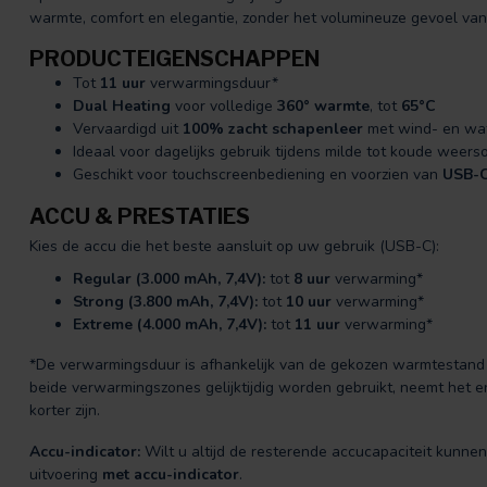
warmte, comfort en elegantie, zonder het volumineuze gevoel van
PRODUCTEIGENSCHAPPEN
Tot
11 uur
verwarmingsduur*
Dual Heating
voor volledige
360° warmte
, tot
65°C
Vervaardigd uit
100% zacht schapenleer
met wind- en wa
Ideaal voor dagelijks gebruik tijdens milde tot koude wee
Geschikt voor touchscreenbediening en voorzien van
USB-
ACCU & PRESTATIES
Kies de accu die het beste aansluit op uw gebruik (USB-C):
Regular (3.000 mAh, 7,4V):
tot
8 uur
verwarming*
Strong (3.800 mAh, 7,4V):
tot
10 uur
verwarming*
Extreme (4.000 mAh, 7,4V):
tot
11 uur
verwarming*
*De verwarmingsduur is afhankelijk van de gekozen warmtesta
beide verwarmingszones gelijktijdig worden gebruikt, neemt het 
korter zijn.
Accu-indicator:
Wilt u altijd de resterende accucapaciteit kunne
uitvoering
met accu-indicator
.