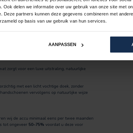
. Ook delen we informatie over uw gebruik van onze site met on
e. Deze partners kunnen deze gegevens combineren met andere i
erzameld op basis van uw gebruik van hun services.
AANPASSEN
 wat zorgt voor een luxe uitstraling, natuurlijke
oorzichtig met een licht vochtige doek, zonder
 handschoenen vervolgens op natuurlijke wijze
eren wij de accu minimaal eens per twee maanden
ns tot ongeveer
50–75%
voordat u deze voor