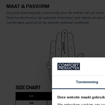
MAAT & PASVORM
De juiste maat bepaalt u eenvoudig door de omtrek van uw hand te 
Deze handschoenen zijn speciaal ontworpen voor dames en besch
comfortabel aansluit en de warmte optimaal vasthoudt.
Toestemming
Deze website maakt gebruik
We gebruiken cookies om cont