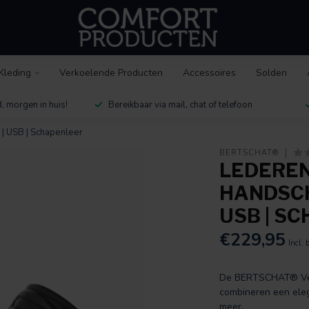
Kleding
Verkoelende Producten
Accessoires
Solden
, morgen in huis!
Bereikbaar via mail, chat of telefoon
 USB | Schapenleer
BERTSCHAT®
LEDERE
HANDSCH
USB | S
€229,95
Incl. 
De BERTSCHAT® Ver
combineren een ele
meer
.