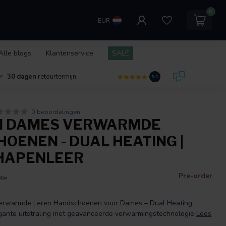
0
EUR
Alle blogs
Klantenservice
SALE
30 dagen
retourtermijn
9.1
0 beoordelingen
N DAMES VERWARMDE
OENEN - DUAL HEATING |
CHAPENLEER
Pre-order
btw
warmde Leren Handschoenen voor Dames – Dual Heating
gante uitstraling met geavanceerde verwarmingstechnologie
Lees