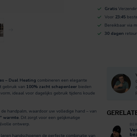
Gratis
Verzendi
Voor
23:45
beste
Bereikbaar via m
30 dagen
retour
 – Dual Heating
combineren een elegante
t gebruik van
100% zacht schapenleer
bieden
rm, ideaal voor dagelijks gebruik tijdens koude
 de handpalm, waardoor uw volledige hand – van
GERELAT
° warmte
. Dit zorgt voor een gelijkmatige
lvolle ontwerp.
BE
Ve
be
ze leren handschoenen de perfecte combinatie van