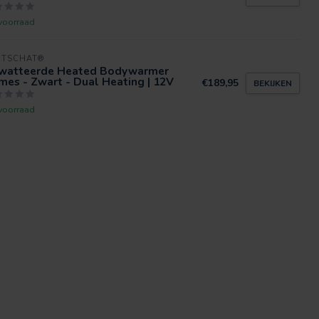
voorraad
RTSCHAT®
watteerde Heated Bodywarmer
es - Zwart - Dual Heating | 12V
€189,95
BEKIJKEN
voorraad