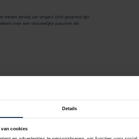
meten terwijl uw vingers licht gespreid zijn.
ikken over een vrouwelijke pasvorm die
Details
 van cookies
ent en advertenties te personaliseren, om functies voor social