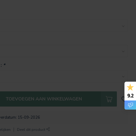
 :
*
9.2
TOEVOEGEN AAN WINKELWAGEN
verdatum: 15-09-2026
lijken
Deel dit product