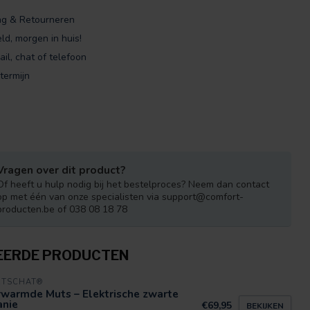
ng & Retourneren
ld, morgen in huis!
ail, chat of telefoon
termijn
Vragen over dit product?
Of heeft u hulp nodig bij het bestelproces? Neem dan contact
op met één van onze specialisten via
support@comfort-
producten.be
of 038 08 18 78
EERDE PRODUCTEN
RTSCHAT®
rwarmde Muts – Elektrische zwarte
anie
€69,95
BEKIJKEN