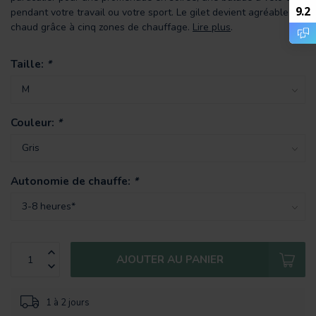
9.2
pendant votre travail ou votre sport. Le gilet devient agréable et
chaud grâce à cinq zones de chauffage.
Lire plus
.
Taille:
*
Couleur:
*
Autonomie de chauffe:
*
AJOUTER AU PANIER
1 à 2 jours