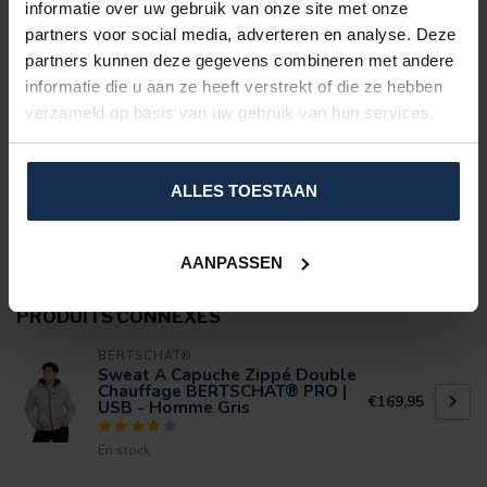
informatie over uw gebruik van onze site met onze
Comprend
: batterie externe 6600 mAh et câble de charge
partners voor social media, adverteren en analyse. Deze
Modèle unisexe
partners kunnen deze gegevens combineren met andere
Tableau des tailles:
informatie die u aan ze heeft verstrekt of die ze hebben
Les pulls ont une coupe normale, vous pouvez donc commander
verzameld op basis van uw gebruik van hun services.
la taille que vous avez toujours. Pas certain? Alors contactez-
nous.
SPÉCIFICATIONS
ALLES TOESTAAN
ÉVALUATIONS
AANPASSEN
PRODUITS CONNEXES
BERTSCHAT®
Sweat A Capuche Zippé Double
Chauffage BERTSCHAT® PRO |
€169,95
USB - Homme Gris
En stock