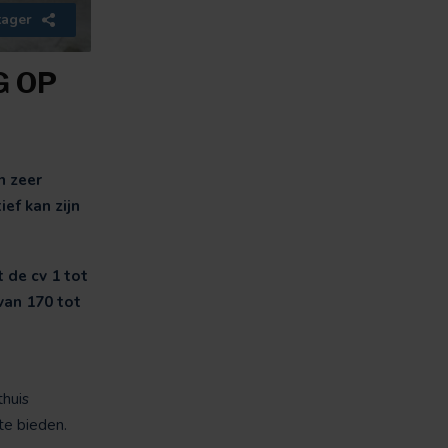
tager
G OP
n zeer
ef kan zijn
 de cv 1 tot
van 170 tot
thuis
te bieden.