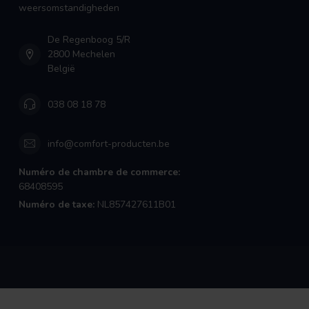
weersomstandigheden
De Regenboog 5/R
2800 Mechelen
België
038 08 18 78
info@comfort-producten.be
Numéro de chambre de commerce:
68408595
Numéro de taxe:
NL857427611B01