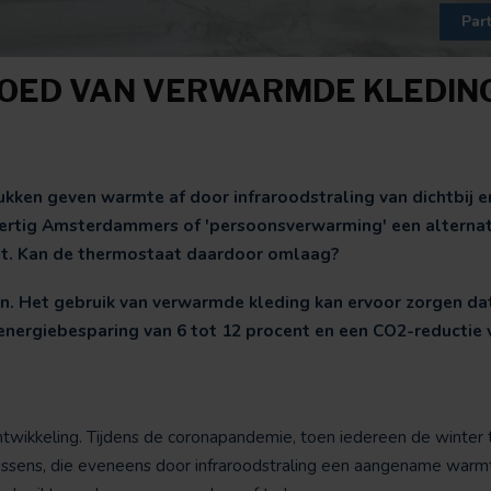
Par
LOED VAN VERWARMDE KLEDIN
ukken geven warmte af door infraroodstraling van dichtbij e
ertig Amsterdammers of 'persoonsverwarming' een alternati
mt. Kan de thermostaat daardoor omlaag?
en. Het gebruik van verwarmde kleding kan ervoor zorgen dat
 energiebesparing van 6 tot 12 procent en een CO2-reductie 
ntwikkeling. Tijdens de coronapandemie, toen iedereen de winter 
ussens, die eveneens door infraroodstraling een aangename warm