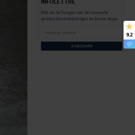
INFOLETTRE
Blijf op de hoogte van de nieuwste
(product)ontwikkelingen en beste deals
9.2
S'ABONNER