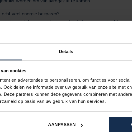
 gebruikt worden om van aardgas af te komen.
echt veel energie besparen?
d aangetoond dat verwarmde producten het energieverbruik kunnen
ck slechts 1 eurocent kost.
 onderzoek naar een verwarmingssysteem voor monumentale kerk
erkbanken te verwarmen, in plaats van de hele kerk, die anders 
Details
 van cookies
enals het ‘actienetwerk’ GasTerug, dat in de regio Amsterdam werd
ent en advertenties te personaliseren, om functies voor social
erminderen. Samen hebben ze deze winter onderzocht of ‘persoons
. Ook delen we informatie over uw gebruik van onze site met on
e. Deze partners kunnen deze gegevens combineren met andere i
erzameld op basis van uw gebruik van hun services.
s
bekende outdoormerk BERTSCHAT®. De deelnemers zijn vooral ou
ronische aandoening. De komende maanden worden de resultat
AANPASSEN
U-hoogleraar inspanningsfysiologie Hein Daanen. "Er zijn mensen d