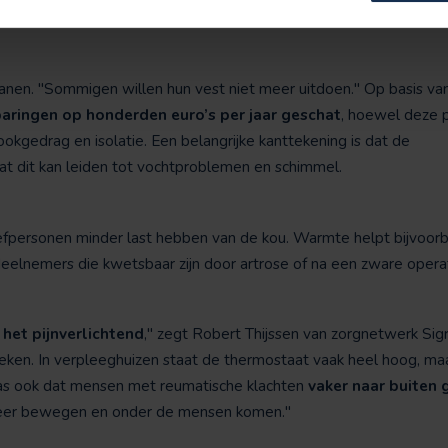
eren zijn zo gewend aan de huidige temperatuur dat ze de therm
nen. "Sommigen willen hun vest niet meer uitdoen." Op basis va
ringen op honderden euro’s per jaar geschat
, hoewel deze 
ookgedrag en isolatie. Een belangrijke kanttekening is dat de
 dit kan leiden tot vochtproblemen en schimmel.
fpersonen minder last hebben van de kou. Warmte helpt bijvoorbee
eelnemers die kwetsbaar zijn door artrose of na een zware operat
het pijnverlichtend
," zegt Robert Thijssen van zorgnetwerk Sigr
ken. In verpleeghuizen staat de thermostaat vaak heel hoog, ma
was ook dat mensen met reumatische klachten
vaker naar buiten 
: meer bewegen en onder de mensen komen."