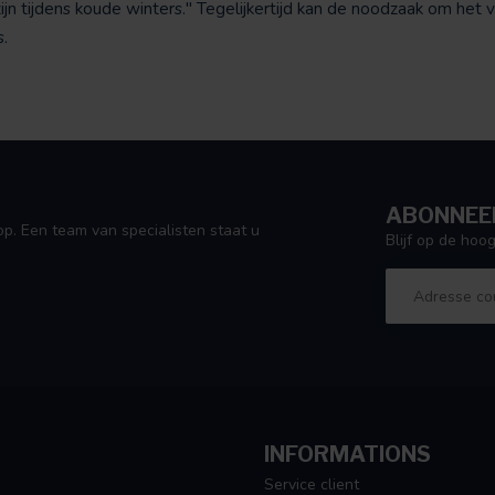
ijn tijdens koude winters." Tegelijkertijd kan de noodzaak om het 
.
ABONNEER
p. Een team van specialisten staat u
Blijf op de ho
INFORMATIONS
Service client