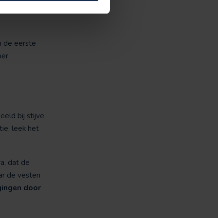
ostaat nog
n de eerste
per
ld bij stijve
ie, leek het
a, dat de
ar de vesten
gingen door