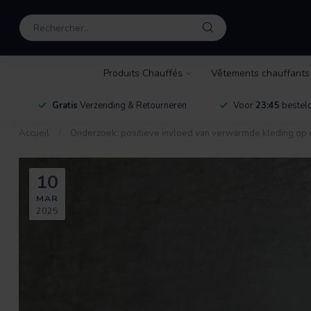
Produits Chauffés
Vêtements chauffants
Gratis
Verzending & Retourneren
Voor
23:45
besteld
Accueil
/
Onderzoek: positieve invloed van verwarmde kleding op
10
MAR
2025