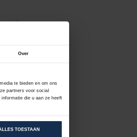
 verminderen.
en, ontdekte
hoge
Over
 opgericht na
 media te bieden en om ons
verwarming’
ze partners voor social
nformatie die u aan ze heeft
deren,
en verder
ALLES TOESTAAN
ie zeggen dat