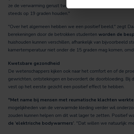
ze de verwarming gerust twee graden lager zetten, maar and
steeds op 19 graden houden."
"Over het algemeen hebben we een positief beeld," zegt Daa
berekeningen door de betrokken studenten
worden de bespa
huishouden kunnen verschillen, afhankelijk van bijvoorbeeld st
kamertemperatuur niet onder de 15 graden mag komen, omdat
Kwetsbare gezondheid
De wetenschappers kijken ook naar het comfort en of de proe
gewrichten, ontstekingen en bevordert de doorbloeding. Bij d
vest op het eerste gezicht een positief effect te hebben.
"Met name bij mensen met reumatische klachten werkte 
mogelijkheden van de verwarmde kleding verder wil onderzoe
zouden kunnen helpen om dit wat lager te zetten. Positief 
de ‘elektrische bodywarmers’
. "Dat willen we natuurlijk