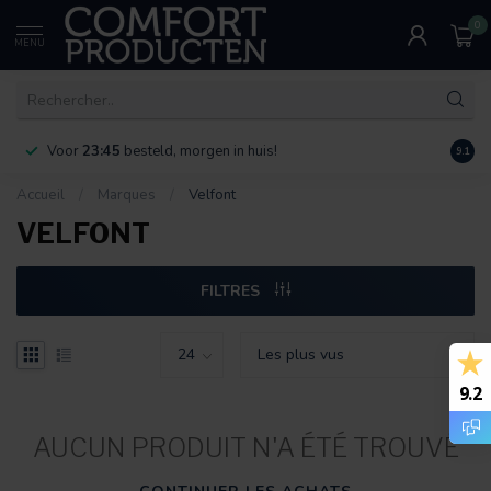
0
MENU
Voor
23:45
besteld, morgen in huis!
Bereik
9.1
Accueil
/
Marques
/
Velfont
VELFONT
FILTRES
9.2
AUCUN PRODUIT N'A ÉTÉ TROUVÉ