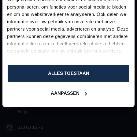
op. Een team van specialisten staat u graag te woord.
personaliseren, om functies voor social media te bieden
en om ons websiteverkeer te analyseren. Ook delen we
KLANTENSERVICE
informatie over uw gebruik van onze site met onze
partners voor social media, adverteren en analyse. Deze
VEEL GESTELDE VRAGEN
partners kunnen deze gegevens combineren met andere
informatie die u aan ze heeft verstrekt of die ze hebben
verzameld op basis van uw gebruik van hun services.
COMFORT-PRODUCTEN
ALLES TOESTAAN
De specialist in kleding voor de meest extreme
weersomstandigheden
AANPASSEN
De Regenboog 5/R
2800 Mechelen
België
038 08 18 78