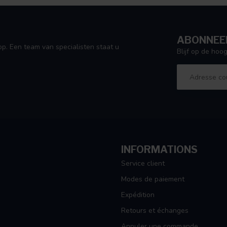
ABONNEER
p. Een team van specialisten staat u
Blijf op de ho
op de valreep dit product nog besteld in
eb sindsdien geen geklaag meer gehoord
INFORMATIONS
Service client
Modes de paiement
nd. Had dit veel eerder moeten doen, slaapt
Expédition
Retours et échanges
Annuler une commande