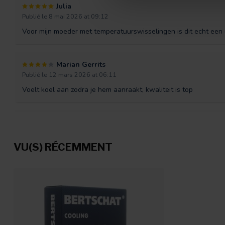
Julia
Publié le 8 mai 2026 at 09:12
Voor mijn moeder met temperatuurswisselingen is dit echt een u
Marian Gerrits
Publié le 12 mars 2026 at 06:11
Voelt koel aan zodra je hem aanraakt, kwaliteit is top
Fenne S.
Publié le 16 juin 2025 at 08:32
VU(S) RÉCEMMENT
Werkt heerlijk nu het weer ineens zo warm is.
Silvia de Koning
Publié le 5 juin 2025 at 16:43
Fijn materiaal, werkt goed!