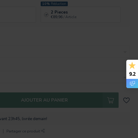
10%
Réduction
2 Pieces
€89,96
/ Article
9.2
AJOUTER AU PANIER
nt 23h45, livrée demain!
r
Partager ce produit