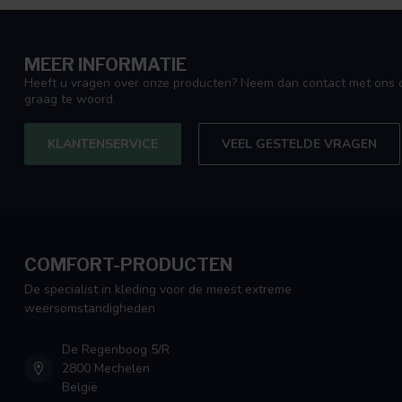
Leroy & Sanne
MEER INFORMATIE
Publié le 4 octobre 2024 at 16:26
Heeft u vragen over onze producten? Neem dan contact met ons o
graag te woord.
Wij zijn verhuisd naar curacao en hadden nog even geen airco, 
Nederland en de volgende dag al binnen, wij slapen heerlijk!
KLANTENSERVICE
VEEL GESTELDE VRAGEN
E. hoogdalem
Publié le 3 septembre 2024 at 16:18
Cadeau voor mijn man die het altijd warm heeft met slapen, h
COMFORT-PRODUCTEN
Marina Kool
De specialist in kleding voor de meest extreme
Publié le 19 août 2024 at 10:35
weersomstandigheden
Toch nog aangeschaft voor de laatste warme dagen in Nederla
De Regenboog 5/R
heerlijk verkoelend
2800 Mechelen
België