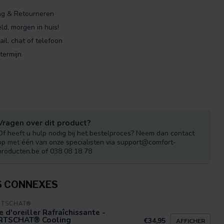
ng & Retourneren
ld, morgen in huis!
ail, chat of telefoon
termijn
Vragen over dit product?
Of heeft u hulp nodig bij het bestelproces? Neem dan contact
op met één van onze specialisten via
support@comfort-
producten.be
of 038 08 18 78
S CONNEXES
RTSCHAT®
e d'oreiller Rafraîchissante -
RTSCHAT® Cooling
€34,95
AFFICHER