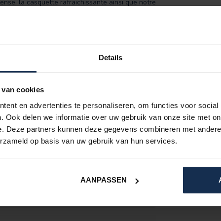
ntense, la casquette rafraichissante ainsi que notre
 n'importe quelles circonstances.
Details
9
 van cookies
ent en advertenties te personaliseren, om functies voor social
. Ook delen we informatie over uw gebruik van onze site met on
AJOUTER UN AVIS
e. Deze partners kunnen deze gegevens combineren met andere i
erzameld op basis van uw gebruik van hun services.
AANPASSEN
. Eerste indruk is goed en stof voelt goed en