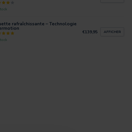
tock
ette rafraîchissante – Technologie
ermotion
€139,95
AFFICHER
tock