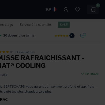
0
EUR
les blogs
Service à la clientèle
SALE
30 dagen
retourtermijn
9.1
24 évaluations
USSE RAFRAICHISSANT -
AT® COOLING
En stock
cluses
terie BERTSCHAT® vous garantit un sommeil profond et aux frais –
ts d’été les plus chaudes.
Lire plus
.
VRAC