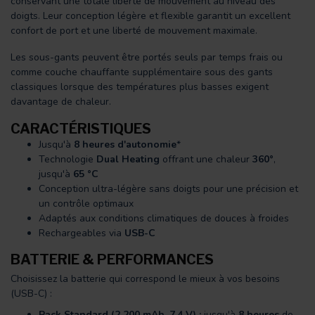
conservant une totale liberté de mouvement au niveau des
doigts. Leur conception légère et flexible garantit un excellent
confort de port et une liberté de mouvement maximale.
Les sous-gants peuvent être portés seuls par temps frais ou
comme couche chauffante supplémentaire sous des gants
classiques lorsque des températures plus basses exigent
davantage de chaleur.
CARACTÉRISTIQUES
Jusqu'à
8 heures d'autonomie
*
Technologie
Dual Heating
offrant une chaleur
360°
,
jusqu'à
65 °C
Conception ultra-légère sans doigts pour une précision et
un contrôle optimaux
Adaptés aux conditions climatiques de douces à froides
Rechargeables via
USB-C
BATTERIE & PERFORMANCES
Choisissez la batterie qui correspond le mieux à vos besoins
(USB-C) :
Pack Standard (2 200 mAh, 7,4 V) :
jusqu'à
8 heures
de