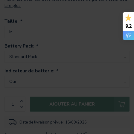
Lire plus
.
Taille:
*
9.2
Battery Pack:
*
Indicateur de batterie:
*
AJOUTER AU PANIER
Date de livraison prévue : 15/09/2026