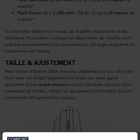
chauffe*
Pack Power (2 × 2 200 mAh, 7,4 V) :
jusqu'à
16 heures
de
chauffe*
*L'autonomie dépend du niveau de chauffe sélectionné et des
conditions d'utilisation. Lorsque les deux zones de chauffe sont
activées simultanément, la consommation d'énergie augmente et
l'autonomie est réduite.
TAILLE & AJUSTEMENT
Pour choisir la bonne taille, mesurez simplement le tour de votre
main avec les doigts légèrement écartés. Les sous-gants
disposent d'une
coupe unisexe
et sont fabriqués dans un tissu
extensible et flexible, offrant un ajustement confortable tout en
conservant efficacement la chaleur.