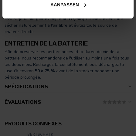
AANPASSEN
le
kit de nettoyage BERTSCHAT®
. Ils peuvent également être
lavés en machine sur un
programme délicat à 30 °C
, avec un
essorage faible (par exemple
600 tr/min
). Laissez-les ensuite
sécher naturellement à l'air libre et évitez toute source de
chaleur directe.
ENTRETIEN DE LA BATTERIE
Afin de préserver les performances et la durée de vie de la
batterie, nous recommandons de l'utiliser au moins une fois tous
les deux mois. Rechargez-la complètement, puis déchargez-la
jusqu'à environ
50 à 75 %
avant de la stocker pendant une
période prolongée.
SPÉCIFICATIONS
ÉVALUATIONS
PRODUITS CONNEXES
BERTSCHAT®