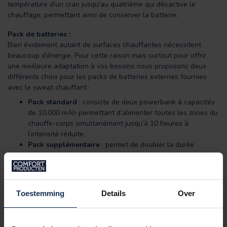
température d’un cran jusqu’au quatrième qui désactive le
chauffage, permettant ainsi de conserver la batterie.
Pack de batteries :
Bien évidement autant de surfaces chauffantes nécessitent
beaucoup d’énergie. Pour cette raison mais surtout pour offrir
une meilleure adaptation à vos besoins nous proposons deux
différents choix pour les packs de batteries externes fournies
avec le sweat chauffant :
Pack standard
: consiste de deux powerbank à capacités
de 10.000 mAh permettant d’alimenter toutes les zones du
chauffe-corps simultanément jusqu’à 10 heures à
l’intensité réduite.
Pack supplémentaire
: permet de doubler la durée
d’utilisation en recevant quatre powerbank à capacités de
10.000 mAh en plus de profiter d’une remise de 50 % sur
l’achat ! L’avantage supplémentaire de cette configuration
permet une utilisation potentiellement continue en
Toestemming
Details
Over
rechargeant les deux powerbanks additionnels lorsque les
autres sont en cours d’utilisation.