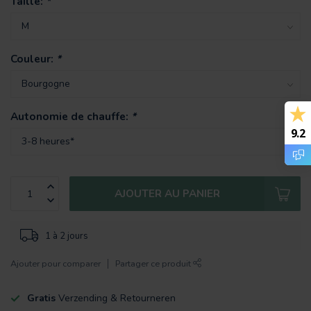
Taille:
*
Couleur:
*
Autonomie de chauffe:
*
9.2
AJOUTER AU PANIER
1 à 2 jours
Ajouter pour comparer
Partager ce produit
Gratis
Verzending & Retourneren