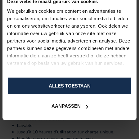
Convenant à un grand nombre d’utilisations
Deze website maakt gebruik van cookies
Ce sweat à capuche zippé convient aussi bien à des activités
We gebruiken cookies om content en advertenties te
sportives que de loisirs ; par exemple la dernière promenade de
personaliseren, om functies voor social media te bieden
votre chien le soir mais tout aussi facilement des grands tours à
en om ons websiteverkeer te analyseren. Ook delen we
vélo ou moto. Par températures excessivement basses nous
conseillons de porter une veste par-dessus le sweat afin
informatie over uw gebruik van onze site met onze
d’apporter une couche d’isolation supplémentaire pour ainsi
partners voor social media, adverteren en analyse. Deze
mieux conserver la température générée.
partners kunnen deze gegevens combineren met andere
informatie die u aan ze heeft verstrekt of die ze hebben
Spécifications & contenu
verzameld op basis van uw gebruik van hun services.
1 sweat à capuche zippé électriquement réchauffant
2 zones indépendamment réglables à trois niveaux
de températures différents
contrôl
ant :
ALLES TOESTAAN
10 surfaces chauffantes total
Matériel chauffant en fibres de carbone
indestructibles.
Pack de batteries rechargeables inclus : 2x d’office ou 4x
AANPASSEN
powerbank (avec le pack supplémentaire) 5 V à capacités
de 10.000 mAh chacune.
Lavable
Jusqu’à 10 heures d’utilisation sur charge unique.
Modèle unisexe pour homme & femme