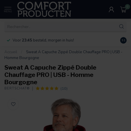
0
MENU
Voor
23:45
besteld, morgen in huis!
Bereik
9.1
Accueil
/
Sweat A Capuche Zippé Double Chauffage PRO | USB -
Homme Bourgogne
Sweat A Capuche Zippé Double
Chauffage PRO | USB - Homme
Bourgogne
(10)
BERTSCHAT®