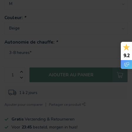
Couleur:
*
Autonomie de chauffe:
*
9.2
AJOUTER AU PANIER
1 à 2 jours
Ajouter pour comparer
Partager ce produit
Gratis
Verzending & Retourneren
Voor
23:45
besteld, morgen in huis!