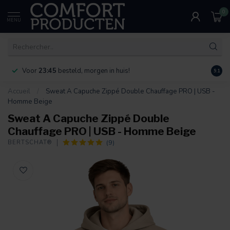
0
MENU
Voor
23:45
besteld, morgen in huis!
Bereik
9.1
Accueil
/
Sweat A Capuche Zippé Double Chauffage PRO | USB -
Homme Beige
Sweat A Capuche Zippé Double
Chauffage PRO | USB - Homme Beige
(9)
BERTSCHAT®