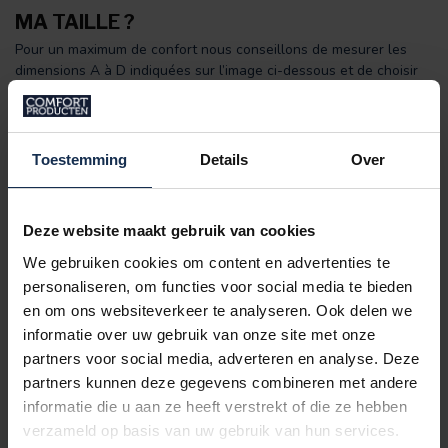
MA TAILLE ?
Pour un maximum de confort nous conseillons de mesurer les
dimensions A à D indiquées sur l’image ci-dessous et de choisir
la meilleure taille correspondante.
Longueur
Taille
:
Largeur A:
Longueur B:
Largeur C:
des Bras D:
Toestemming
Details
Over
S
48
60
44
60
M
51
64
50
62
L
56
66
51
63
Deze website maakt gebruik van cookies
XL
62
68
56
64
We gebruiken cookies om content en advertenties te
XXL
64
69
62
64
personaliseren, om functies voor social media te bieden
Toutes les tailles sont en CM
en om ons websiteverkeer te analyseren. Ook delen we
informatie over uw gebruik van onze site met onze
partners voor social media, adverteren en analyse. Deze
partners kunnen deze gegevens combineren met andere
informatie die u aan ze heeft verstrekt of die ze hebben
verzameld op basis van uw gebruik van hun services.