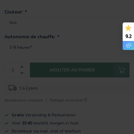
Couleur:
*
9.2
Autonomie de chauffe:
*
AJOUTER AU PANIER
1 à 2 jours
Ajouter pour comparer
Partager ce produit
Gratis
Verzending & Retourneren
Voor
23:45
besteld, morgen in huis!
Bereikbaar via mail, chat of telefoon