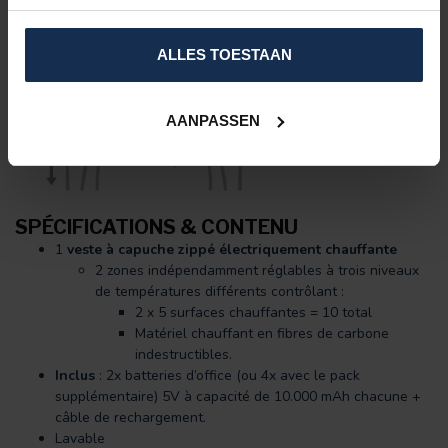
ALLES TOESTAAN
AANPASSEN
SPÉCIFICATIONS & CONTENU
1
veste à capuche zippé électriquement chauffante
2 zones indépendamment réglables à trois niveaux
de températures différents contrôlant :
2 x 5 surfaces chauffantes = 10 total
Matériel chauffant en fibres de carbone
indestructibles.
Inclus
: 2x batteries d’office (ou 4x avec le pack
supplémentaire) 5V à capacité de 10.000 mAh chacune +
câble de rechargement.
Lavable