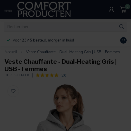
0
MENU
Voor
23:45
besteld, morgen in huis!
Bereik
9.1
Accueil
/
Veste Chauffante - Dual-Heating Gris | USB - Femmes
Veste Chauffante - Dual-Heating Gris |
USB - Femmes
(20)
BERTSCHAT®