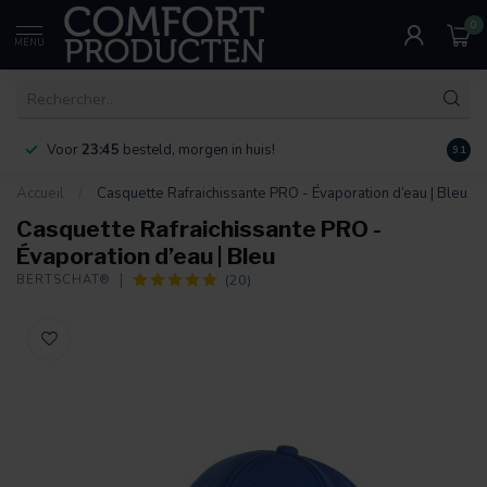
0
MENU
Voor
23:45
besteld, morgen in huis!
Bereik
9.1
Accueil
/
Casquette Rafraichissante PRO - Évaporation d’eau | Bleu
Casquette Rafraichissante PRO -
Évaporation d’eau | Bleu
(20)
BERTSCHAT®