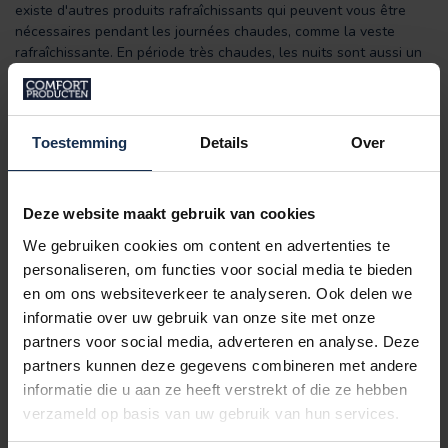
existe d'autres produits rafraîchissants qui peuvent vous être
nécessaires pendant les journées chaudes, comme la veste
rafraîchissante. En période très chaudes, les nuits sont aussi un
moment où tout le monde désire du frais. Dormir au frais est un
sentiment extraordinaire. Afin de ne plus faire face à des nuits
étouffantes, consultez nos taies d'oreiller refroidissantes et
draps housses rafraîchissants sur la page de la catégorie des
Toestemming
Details
Over
produits rafraîchissants.
Caractéristiques :
Deze website maakt gebruik van cookies
Unisexe : casquette rafraichissante pour hommes et
femmes
We gebruiken cookies om content en advertenties te
Taille unique
personaliseren, om functies voor social media te bieden
Surface de refroidissement élargie
en om ons websiteverkeer te analyseren. Ook delen we
Différentes couleurs : blanc, bleu, noir, kaki, gris
informatie over uw gebruik van onze site met onze
Protection contre les UV : casquette refroidissante anti-
partners voor social media, adverteren en analyse. Deze
soleil et anti-UV
partners kunnen deze gegevens combineren met andere
Casquette réglable
Évaporation d’eau
informatie die u aan ze heeft verstrekt of die ze hebben
Refroidit jusqu'à 8 heures avec une activation.
verzameld op basis van uw gebruik van hun services.
Effet rafraîchissant instantané