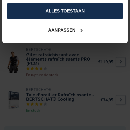
SPÉCIFICATIONS
ALLES TOESTAAN
ÉVALUATIONS
AANPASSEN
PRODUITS CONNEXES
BERTSCHAT®
Gilet rafraîchissant avec
éléments rafraîchissants PRO
€119,95
(PCM)
En rupture de stock
BERTSCHAT®
Taie d'oreiller Rafraîchissante -
BERTSCHAT® Cooling
€34,95
En stock