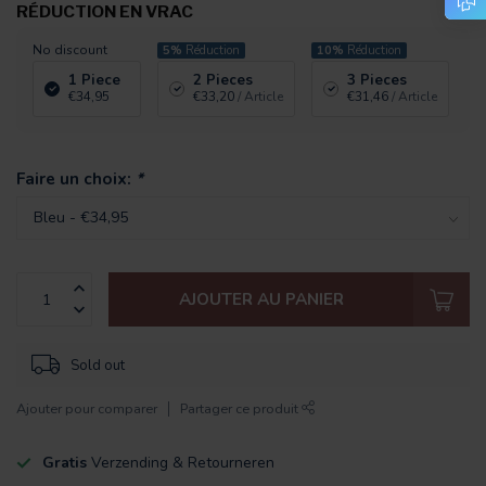
RÉDUCTION EN VRAC
No discount
5%
Réduction
10%
Réduction
1 Piece
2 Pieces
3 Pieces
€34,95
€33,20
/ Article
€31,46
/ Article
Faire un choix:
*
AJOUTER AU PANIER
Sold out
Ajouter pour comparer
Partager ce produit
Gratis
Verzending & Retourneren