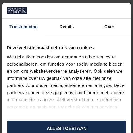
PRODUITS CONNEXES
Couette rafraîchissante –
Toestemming
Details
Over
Technologie Thermotion
€139,95
En stock
Deze website maakt gebruik van cookies
BERTSCHAT®
We gebruiken cookies om content en advertenties te
Bob rafraîchissant – Technologie
d’évaporation
personaliseren, om functies voor social media te bieden
€39,95
en om ons websiteverkeer te analyseren. Ook delen we
En stock
informatie over uw gebruik van onze site met onze
partners voor social media, adverteren en analyse. Deze
partners kunnen deze gegevens combineren met andere
VRAGEN OVER DIT PRODUCT?
informatie die u aan ze heeft verstrekt of die ze hebben
Of heeft u hulp nodig bij het bestelproces?
verzameld op basis van uw gebruik van hun services.
Neem dan contact op met één van onze
specialisten via
support@comfort-producten.be
of 038 08 18 78
ALLES TOESTAAN