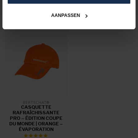
VU(S) RÉCEMMENT
AANPASSEN
BERTSCHAT®
CASQUETTE
RAFRAÎCHISSANTE
PRO – ÉDITION COUPE
DU MONDE | ORANGE –
ÉVAPORATION