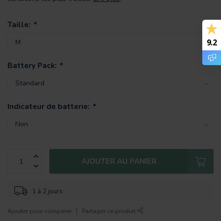
Taille:
*
9.2
Battery Pack:
*
Indicateur de batterie:
*
AJOUTER AU PANIER
1 à 2 jours
Ajouter pour comparer
Partager ce produit