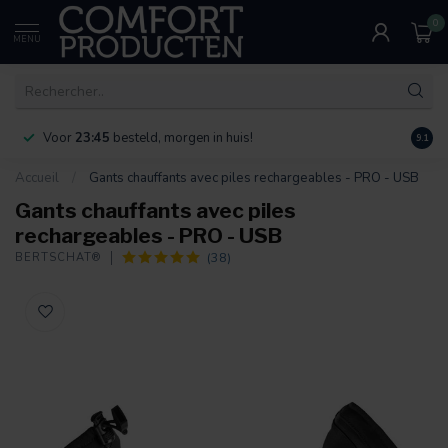
0
MENU
teld, morgen in huis!
Bereikbaar via mail, chat of
9.1
Accueil
/
Gants chauffants avec piles rechargeables - PRO - USB
Gants chauffants avec piles
rechargeables - PRO - USB
(38)
BERTSCHAT®