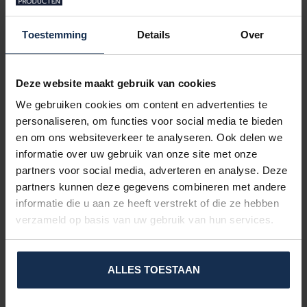
Quelle est la bonne taille pour moi?
Vous mesurez simplement la taille appropriée de vos gants.
Toestemming
Details
Over
Écartez vos doigts comme indiqué sur l'image et mesurez la
circonférence.
Deze website maakt gebruik van cookies
XS-15 à 17,5 cm
S-17,5 à 20 cm
We gebruiken cookies om content en advertenties te
M- 20 - 22,5 CM (le plus choisi
personaliseren, om functies voor social media te bieden
par les femmes)
en om ons websiteverkeer te analyseren. Ook delen we
L- 22,5 - 25 CM (le plus choisi
informatie over uw gebruik van onze site met onze
par les hommes)
partners voor social media, adverteren en analyse. Deze
XL - 25 à 27,5 CM
partners kunnen deze gegevens combineren met andere
XXL- 27,5 à 30 CM
informatie die u aan ze heeft verstrekt of die ze hebben
verzameld op basis van uw gebruik van hun services.
Cliquez sur le logo ci-dessous pour lire les avis de tous nos
clients.
ALLES TOESTAAN