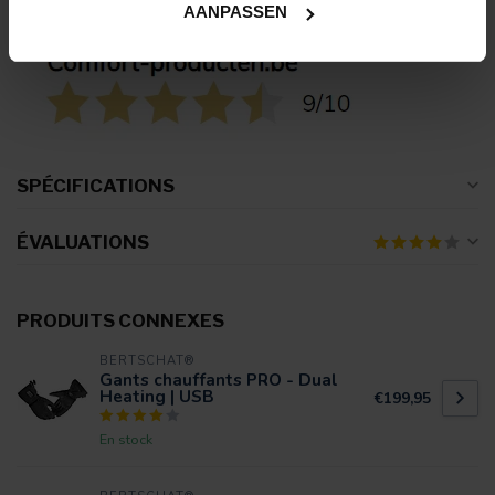
AANPASSEN
SPÉCIFICATIONS
ÉVALUATIONS
PRODUITS CONNEXES
BERTSCHAT®
Gants chauffants PRO - Dual
Heating | USB
€199,95
En stock