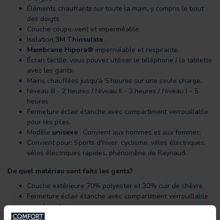
Éléments chauffants sur toute la main, y compris le bout
des doigts.
Couche coupe-vent et imperméable.
Isolation
3M Thinsulate
.
Membrane Hipora®
imperméable et respirante.
Écran tactile: vous pouvez utiliser le téléphone / la tablette
avec les gants.
Mains chauffées jusqu'à 5 heures sur une seule charge.
Niveau III - 2 heures / Niveau II - 3 heures / Niveau I - 5
heures
Fermeture éclair étanche avec compartiment verrouillable
pour les piles.
Modèle
unisexe
. Convient aux hommes et aux femmes.
Convient pour: Sports d'hiver, cyclisme, vélos électriques,
vélos électriques rapides, phénomène de Raynaud.
De quel matériau sont faits les gants?
Couche extérieure 70% polyester et 30% cuir de chèvre.
Fermeture éclair étanche avec compartiment verrouillable
pour les piles.