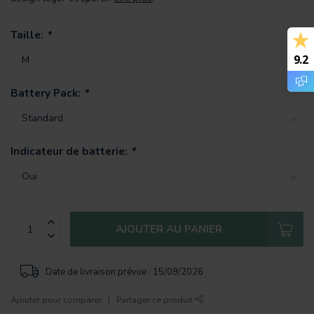
Taille:
*
9.2
Battery Pack:
*
Indicateur de batterie:
*
AJOUTER AU PANIER
Date de livraison prévue : 15/09/2026
Ajouter pour comparer
Partager ce produit