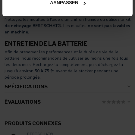
excellente isolation, une grande durabilité et une adhérence
AANPASSEN
optimale.
Nettoyez les moufles à l'aide d'un chiffon humide ou utilisez le
kit
de nettoyage BERTSCHAT®
. Les moufles
ne sont pas lavables
en machine
.
ENTRETIEN DE LA BATTERIE
Afin de préserver les performances et la durée de vie de la
batterie, nous recommandons de l'utiliser au moins une fois tous
les deux mois. Rechargez-la complètement, puis déchargez-la
jusqu'à environ
50 à 75 %
avant de la stocker pendant une
période prolongée.
SPÉCIFICATIONS
ÉVALUATIONS
PRODUITS CONNEXES
BERTSCHAT®