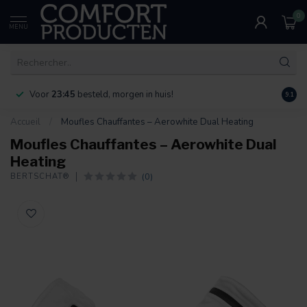
0
MENU
Voor
23:45
besteld, morgen in huis!
Bereik
9.1
Accueil
/
Moufles Chauffantes – Aerowhite Dual Heating
Moufles Chauffantes – Aerowhite Dual
Heating
(0)
BERTSCHAT®