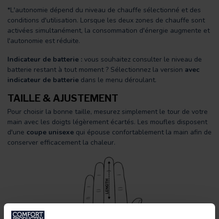
*L'autonomie dépend du niveau de chauffe sélectionné et des
conditions d'utilisation. Lorsque les deux zones de chauffe sont
activées simultanément, la consommation d'énergie augmente et
l'autonomie est réduite.
Indicateur de batterie :
vous souhaitez consulter le niveau de
batterie restant à tout moment ? Sélectionnez la version
avec
indicateur de batterie
dans le menu déroulant.
TAILLE & AJUSTEMENT
Pour choisir la bonne taille, mesurez simplement le tour de votre
main avec les doigts légèrement écartés. Les moufles disposent
d'une
coupe unisexe
qui épouse confortablement la main afin de
conserver efficacement la chaleur.