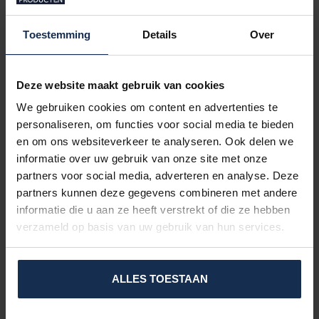
Toestemming
Details
Over
Deze website maakt gebruik van cookies
We gebruiken cookies om content en advertenties te
personaliseren, om functies voor social media te bieden
en om ons websiteverkeer te analyseren. Ook delen we
informatie over uw gebruik van onze site met onze
partners voor social media, adverteren en analyse. Deze
partners kunnen deze gegevens combineren met andere
informatie die u aan ze heeft verstrekt of die ze hebben
verzameld op basis van uw gebruik van hun services.
MATÉRIAUX & ENTRETIEN
L'extérieur est composé de
96 % polyester et 4 % élasthanne
,
associé à une isolation haut de gamme
3M Thinsulate™
, une
ALLES TOESTAAN
membrane respirante et imperméable
Hipora®
, ainsi qu'à une
paume en
cuir de chèvre
. Cette combinaison offre une