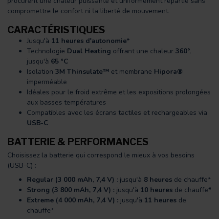
procurent une chaleur puissante et uniformément répartie sans
compromettre le confort ni la liberté de mouvement.
CARACTÉRISTIQUES
Jusqu'à
11 heures d'autonomie
*
Technologie
Dual Heating
offrant une chaleur
360°
,
jusqu'à
65 °C
Isolation
3M Thinsulate™
et membrane
Hipora®
imperméable
Idéales pour le froid extrême et les expositions prolongées
aux basses températures
Compatibles avec les écrans tactiles et rechargeables via
USB-C
BATTERIE & PERFORMANCES
Choisissez la batterie qui correspond le mieux à vos besoins
(USB-C) :
Regular (3 000 mAh, 7,4 V) :
jusqu'à
8 heures
de chauffe*
Strong (3 800 mAh, 7,4 V) :
jusqu'à
10 heures
de chauffe*
Extreme (4 000 mAh, 7,4 V) :
jusqu'à
11 heures
de
chauffe*