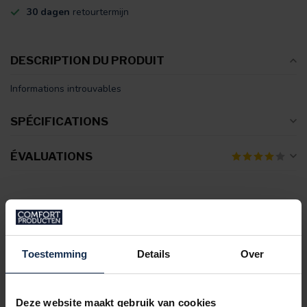
30 dagen
retourtermijn
DESCRIPTION DU PRODUIT
Informations introuvables
SPÉCIFICATIONS
ÉVALUATIONS
PRODUITS CONNEXES
BERTSCHAT®
Gants chauffants avec piles
€179,95
rechargeables - PRO - USB
Toestemming
Details
Over
€149,95
En stock
Deze website maakt gebruik van cookies