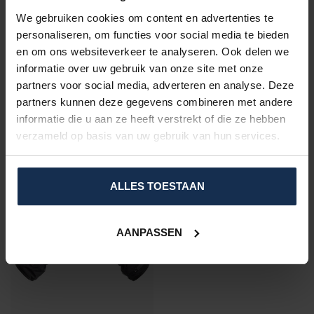
We gebruiken cookies om content en advertenties te
VRAGEN OVER DIT PRODUCT?
personaliseren, om functies voor social media te bieden
Of heeft u hulp nodig bij het bestelproces?
en om ons websiteverkeer te analyseren. Ook delen we
Neem dan contact op met één van onze
specialisten via
support@comfort-producten.be
informatie over uw gebruik van onze site met onze
of 038 08 18 78
partners voor social media, adverteren en analyse. Deze
partners kunnen deze gegevens combineren met andere
informatie die u aan ze heeft verstrekt of die ze hebben
verzameld op basis van uw gebruik van hun services.
VU(S) RÉCEMMENT
ALLES TOESTAAN
AANPASSEN