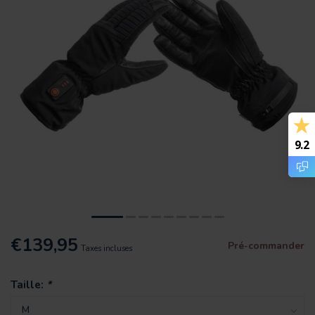
9.2
€139,95
Pré-commander
Taxes incluses
Taille:
*