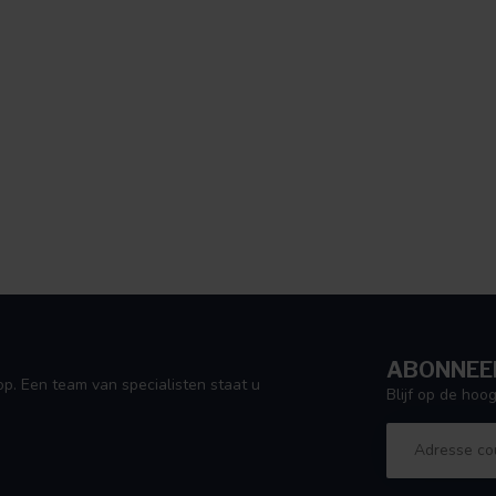
lijk ook comfortabel in de winter blijven
jn reis in ijsland.
ABONNEER
p. Een team van specialisten staat u
Blijf op de ho