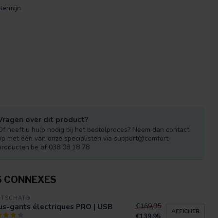
termijn
Vragen over dit product?
Of heeft u hulp nodig bij het bestelproces? Neem dan contact
op met één van onze specialisten via
support@comfort-
producten.be
of 038 08 18 78
S CONNEXES
RTSCHAT®
s-gants électriques PRO | USB
€169,95
AFFICHER
€139,95