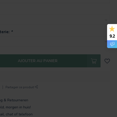
terie:
*
9.2
AJOUTER AU PANIER
r
Partager ce produit
ng & Retourneren
ld, morgen in huis!
ail, chat of telefoon