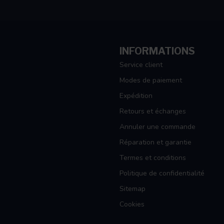
er. Normaal zou ik met deze temperaturen niet
INFORMATIONS
en van mijn vrouw. Heb afgelopen tijd al een
. Zeker aan te raden!
Service client
Modes de paiement
Expédition
Retours et échanges
ten handige dingen op zoals vizier trekkertje
Annuler une commande
Réparation et garantie
Termes et conditions
Politique de confidentialité
Sitemap
en in de winter.
Cookies