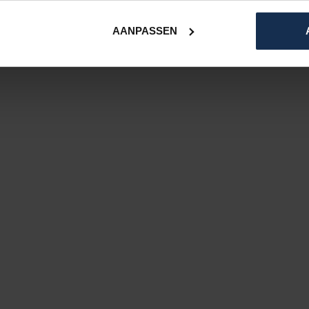
gkabels erbij zodat de accu's niet bij de pols
AANPASSEN