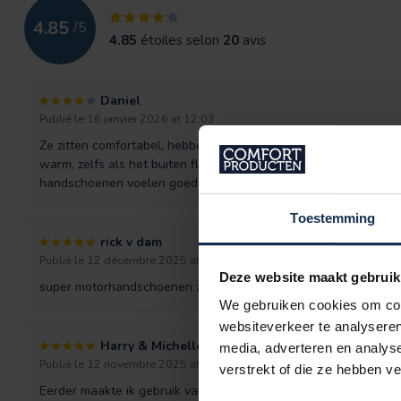
4.85
/
5
4.85
étoiles selon
20
avis
Daniel
Publié le 16 janvier 2026 at 12:03
Ze zitten comfortabel, hebben een duidelijk voelbare warmte da
warm, zelfs als het buiten flink afkoelt. De USB-oplaadbare ac
handschoenen voelen goed stevig en kwalitatief aan
Toestemming
rick v dam
Publié le 12 décembre 2025 at 09:00
Deze website maakt gebruik
super motorhandschoenen zeer snel geleverd en warme hand
We gebruiken cookies om cont
websiteverkeer te analyseren
Harry & Michelle
media, adverteren en analys
Publié le 12 novembre 2025 at 13:12
verstrekt of die ze hebben v
Eerder maakte ik gebruik van 12v handschoenen, maar vond h