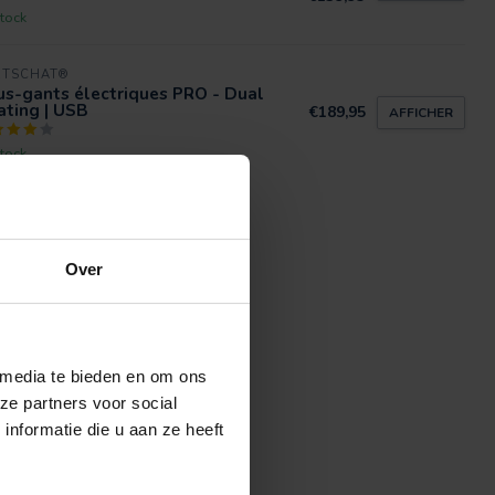
tock
RTSCHAT®
s-gants électriques PRO - Dual
ting | USB
€189,95
AFFICHER
tock
Over
 media te bieden en om ons
ze partners voor social
nformatie die u aan ze heeft