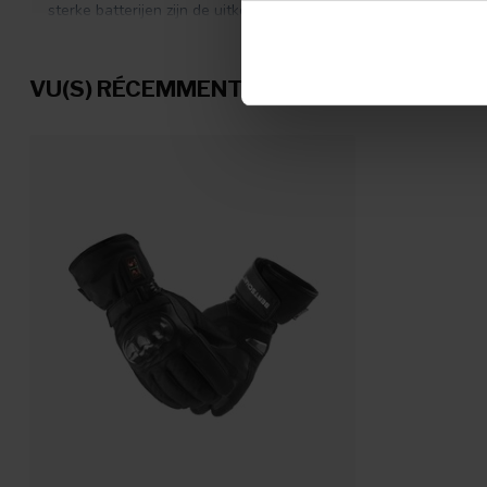
sterke batterijen zijn de uitkomst, mijn vrouw gebruikt de verlen
zitten. Hele ritten warme handen
VU(S) RÉCEMMENT
Sjoerd Moes
Publié le 11 septembre 2025 at 10:39
Toch fijn in die frisse ochtendritjes. Heerlijk warme handen.
John vd Heijden
Publié le 26 février 2025 at 10:48
Mooi, fijn, en een handige batterij indicator.
Ton
Publié le 21 février 2025 at 08:45
Fijn op de koude ochtenden!
Michael Gensink