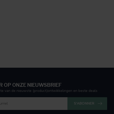
 OP ONZE NIEUWSBRIEF
ogte van de nieuwste (product)ontwikkelingen en beste deals
S'ABONNER