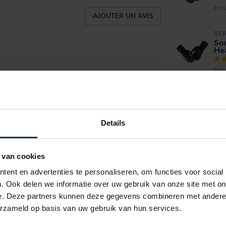
En s
AJOUTER UN AVIS
BE
Sou
Hea
En s
nkzij de Dual Heating-technologie en blijven
cu is eenvoudig te gebruiken en de
Details
 van cookies
en
ent en advertenties te personaliseren, om functies voor social
. Ook delen we informatie over uw gebruik van onze site met on
e. Deze partners kunnen deze gegevens combineren met andere i
erzameld op basis van uw gebruik van hun services.
et gedoe met kabels. Deze handschoenen met