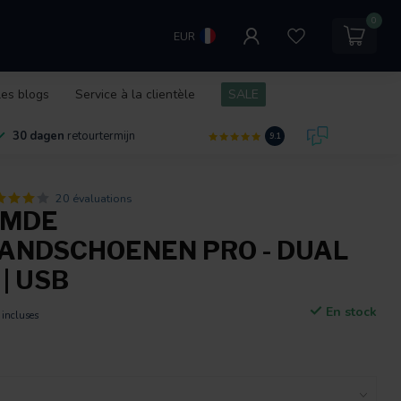
0
EUR
les blogs
Service à la clientèle
SALE
30 dagen
retourtermijn
9.1
20 évaluations
RMDE
NDSCHOENEN PRO - DUAL
| USB
En stock
 incluses