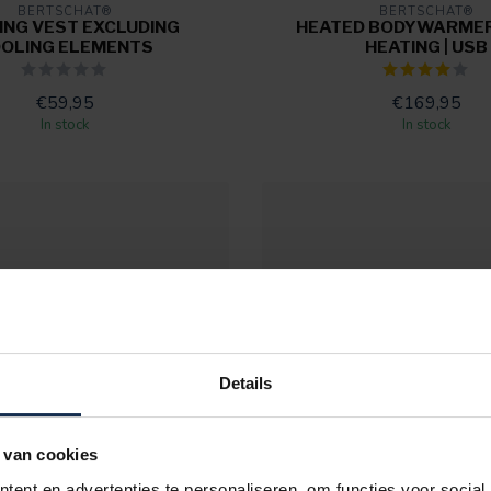
BERTSCHAT®
BERTSCHAT®
ING VEST EXCLUDING
HEATED BODYWARMER
OLING ELEMENTS
HEATING | USB
€59,95
€169,95
In stock
In stock
Details
 van cookies
ent en advertenties te personaliseren, om functies voor social