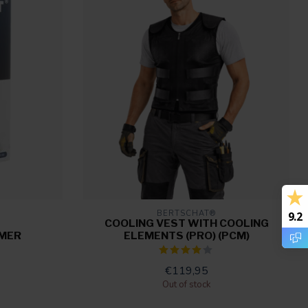
BERTSCHAT®
9.2
COOLING VEST WITH COOLING
MER
ELEMENTS (PRO) (PCM)
€119,95
Out of stock