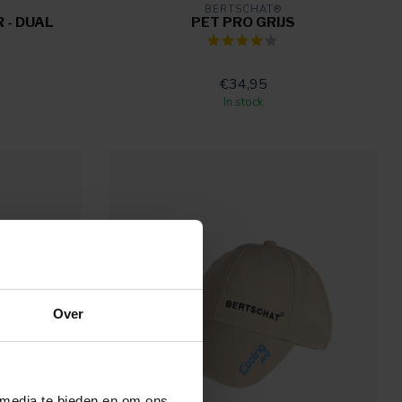
BERTSCHAT®
 - DUAL
PET PRO GRIJS
€34,95
In stock
Over
 media te bieden en om ons