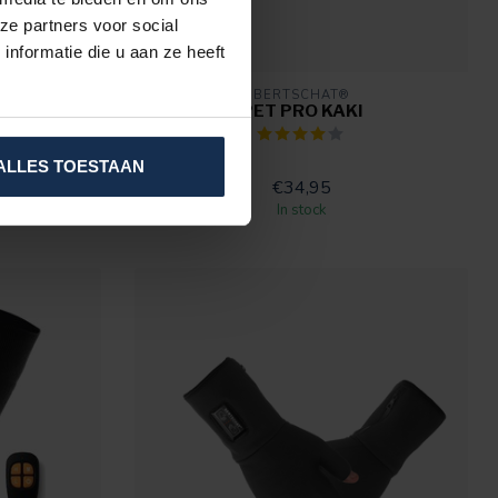
ze partners voor social
nformatie die u aan ze heeft
BERTSCHAT®
S - DUAL
PET PRO KAKI
ALLES TOESTAAN
€34,95
In stock