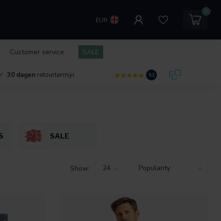
0
EUR
Customer service
SALE
30 dagen
retourtermijn
9.1
S
SALE
Show: