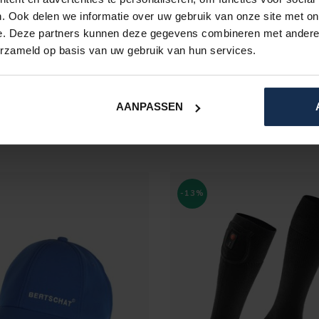
. Ook delen we informatie over uw gebruik van onze site met on
e. Deze partners kunnen deze gegevens combineren met andere i
erzameld op basis van uw gebruik van hun services.
BERTSCHAT®
BERTSCHAT®
PET PRO ZWART
HEATED CYCLING GLOVE
HEATING | USB
AANPASSEN
€34,95
€199,95
In stock
In stock
-13%